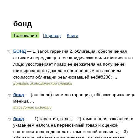
бонд
Толкование
Перевод
Книги
БОНД
— 1. залог, гарантия 2. облигация, обеспеченная
71
активами передающего ее юридического или физического
лица; удостоверяет право ее держателя на получение
фиксированного дохода с постепенным погашением
стоимости облигации реализовавшей ее&#8230; …
Большой экономический словарь
бонд
— (анг. bond) писмена гаранција, обврска признаница
72
меница …
Macedonian dictionary
бонд
— 1) гарантия, залог; 2) таможенная закладная с
73
указанием налога на перевозимый товар и оценкой
состояния товара до оплаты таможенной пошлины; 3)