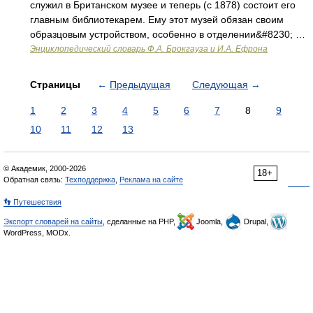
служил в Британском музее и теперь (с 1878) состоит его
главным библиотекарем. Ему этот музей обязан своим
образцовым устройством, особенно в отделении&#8230; …
Энциклопедический словарь Ф.А. Брокгауза и И.А. Ефрона
Страницы
←
Предыдущая
Следующая
→
1
2
3
4
5
6
7
8
9
10
11
12
13
© Академик, 2000-2026
18+
Обратная связь:
Техподдержка
,
Реклама на сайте
👣 Путешествия
Экспорт словарей на сайты
, сделанные на PHP,
Joomla,
Drupal,
WordPress, MODx.