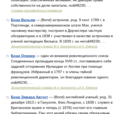
облигация, обеспеченная активами, не дающая права
собственности на долю капитала, но&#8230; …
Словарь экономических терминов
Бонд Вильям
— (Bond) астроном, род. 9 сент. 1789 г. в
74
Портленде, в североамериканском штате Мэн, учился
часовому мастерству, построил в Дорчестере частную
обсерваторию и в 1838 г. участвовал в качестве астронома в
ученой экспедиции Вилькса. В 1839 г. на него&#8230; …
Энциклопедический словарь Ф.А. Брокгауза и И.А. Ефрона
Бонд Оливер
— один из вожаков революционного союза
75
Соединенных ирландцев конца XVIII ст., поставившего себе
задачей отторжение Ирландии от Англии при помощи
французов. Избранный в 1797 г. в члены тайной
революционной директории, он благодаря измене одного
из&#8230; …
Энциклопедический словарь Ф.А. Брокгауза и И.А. Ефрона
Бонд Эдвард Август
— (Bond) английский ученый; род. 31
76
декабря 1813 г. в Гануэлле, близ Лондона; с 1838 г. служил в
Британском музее и теперь (с 1878) состоит его главным
библиотекарем. Ему этот музей обязан своим образцовым