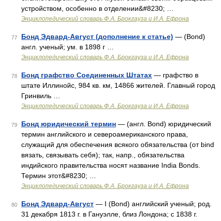
устройством, особенно в отделении&#8230; …
Энциклопедический словарь Ф.А. Брокгауза и И.А. Ефрона
Бонд Эдвард-Август (дополнение к статье)
— (Bond)
77
англ. ученый; ум. в 1898 г …
Энциклопедический словарь Ф.А. Брокгауза и И.А. Ефрона
Бонд графство Соединенных Штатах
— графство в
78
штате Иллинойс, 984 кв. км, 14866 жителей. Главный город
Гринвиль …
Энциклопедический словарь Ф.А. Брокгауза и И.А. Ефрона
Бонд юридический термин
— (англ. Bond) юридический
79
термин английского и североамериканского права,
служащий для обеспечения всякого обязательства (от bind
вязать, связывать себя); так, напр., обязательства
индийского правительства носят название India Bonds.
Термин этот&#8230; …
Энциклопедический словарь Ф.А. Брокгауза и И.А. Ефрона
Бонд Эдвард-Август
— I (Bond) английский ученый; род.
80
31 декабря 1813 г. в Гануэлле, близ Лондона; с 1838 г.